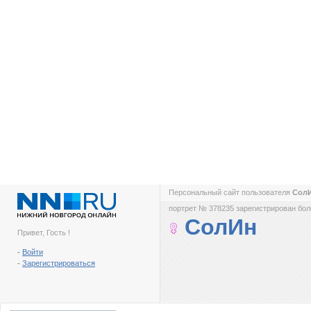
Персональный сайт пользователя
Сол
портрет № 378235 зарегистрирован боле
СолИн
Привет, Гость !
-
Войти
-
Зарегистрироваться